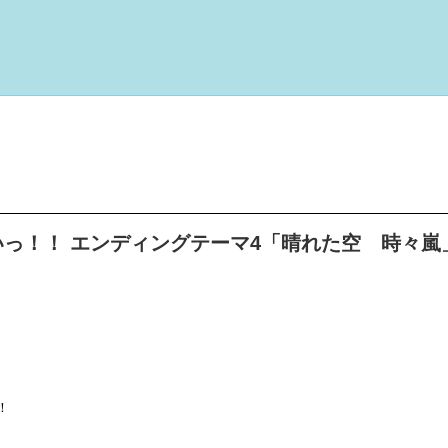
.
っ！！ エンディングテーマ4「晴れた空 時々嵐
！