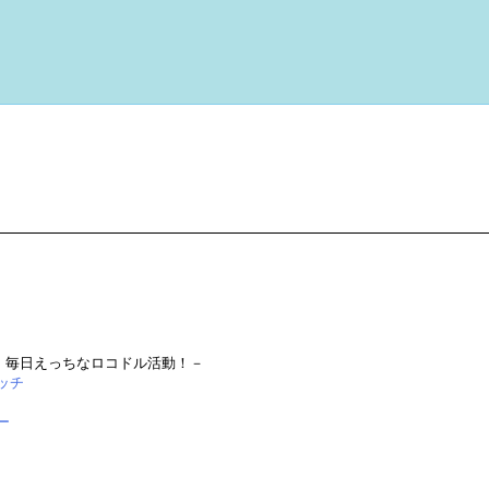
.
、毎日えっちなロコドル活動！－
ッチ
ー