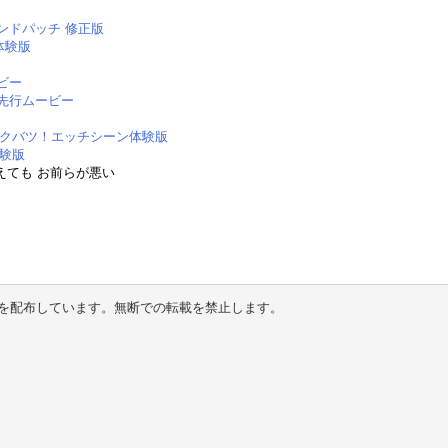
ンドパッチ 修正版
体験版
ビー
先行ムービー
ボクバツ！エッチシーン体験版
体験版
えても お前らが悪い
を配布しています。無断での転載を禁止します。